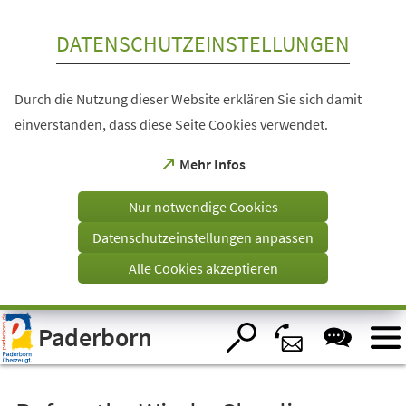
Inhalt anspringen
DATENSCHUTZEINSTELLUNGEN
Durch die Nutzung dieser Website erklären Sie sich damit
einverstanden, dass diese Seite Cookies verwendet.
(Öffnet
Mehr Infos
in
einem
Nur notwendige Cookies
neuen
Tab)
Datenschutzeinstellungen anpassen
Alle Cookies akzeptieren
Visuelle
Paderborn
Assistenzsoftware
öffnen.