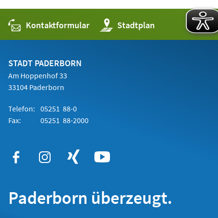
Kontaktformular
(Öffnet
Stadtplan
in
einem
neuen
Tab)
STADT PADERBORN
Am Hoppenhof 33
33104 Paderborn
Telefon:
05251 88-0
Fax:
05251 88-2000
Paderborn überzeugt.