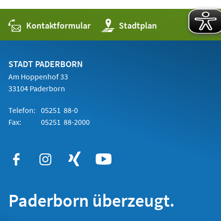
Kontaktformular
(Öffnet
Stadtplan
in
einem
neuen
Tab)
STADT PADERBORN
Am Hoppenhof 33
33104 Paderborn
Telefon:
05251 88-0
Fax:
05251 88-2000
Paderborn überzeugt.