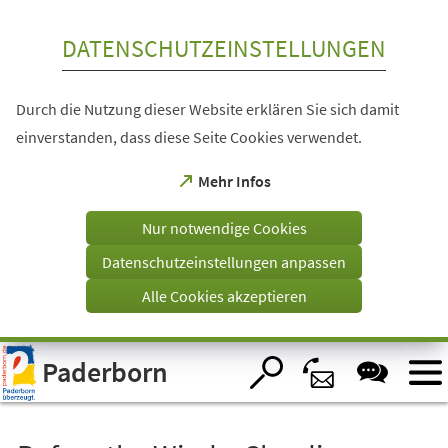
Inhalt anspringen
DATENSCHUTZEINSTELLUNGEN
Durch die Nutzung dieser Website erklären Sie sich damit
einverstanden, dass diese Seite Cookies verwendet.
(Öffnet
Mehr Infos
in
einem
Nur notwendige Cookies
neuen
Tab)
Datenschutzeinstellungen anpassen
Alle Cookies akzeptieren
Visuelle
Paderborn
Assistenzsoftware
öffnen.