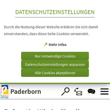
Inhalt anspringen
DATENSCHUTZEINSTELLUNGEN
Durch die Nutzung dieser Website erklären Sie sich damit
einverstanden, dass diese Seite Cookies verwendet.
(Öffnet
Mehr Infos
in
einem
Nur notwendige Cookies
neuen
Tab)
Datenschutzeinstellungen anpassen
Alle Cookies akzeptieren
Visuelle
Paderborn
Assistenzsoftware
öffnen.