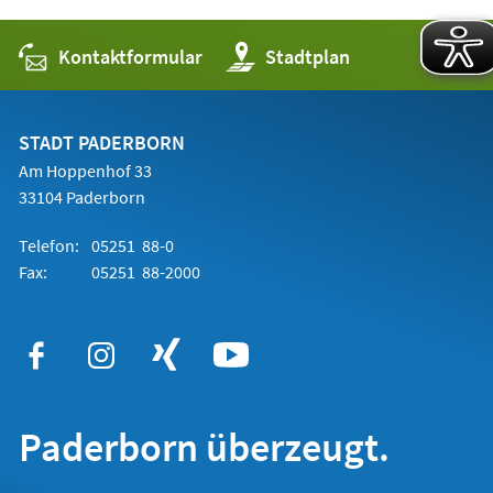
Kontaktformular
(Öffnet
Stadtplan
in
einem
neuen
Tab)
STADT PADERBORN
Am Hoppenhof 33
33104 Paderborn
Telefon:
05251 88-0
Fax:
05251 88-2000
Paderborn überzeugt.