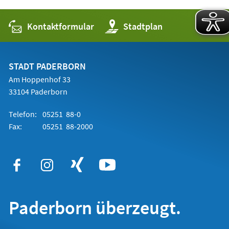
Kontaktformular
(Öffnet
Stadtplan
in
einem
neuen
Tab)
STADT PADERBORN
Am Hoppenhof 33
33104 Paderborn
Telefon:
05251 88-0
Fax:
05251 88-2000
Paderborn überzeugt.