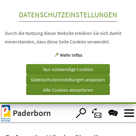
Inhalt anspringen
DATENSCHUTZEINSTELLUNGEN
Durch die Nutzung dieser Website erklären Sie sich damit
einverstanden, dass diese Seite Cookies verwendet.
(Öffnet
Mehr Infos
in
einem
Nur notwendige Cookies
neuen
Tab)
Datenschutzeinstellungen anpassen
Alle Cookies akzeptieren
Visuelle
Paderborn
Assistenzsoftware
öffnen.