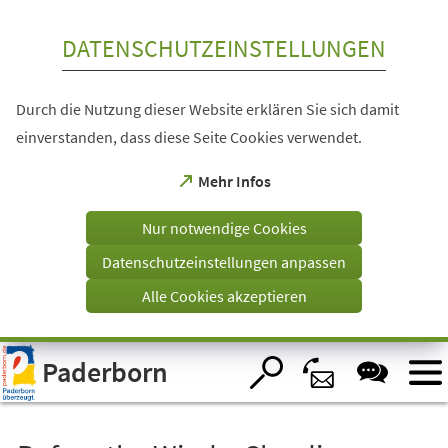
Inhalt anspringen
DATENSCHUTZEINSTELLUNGEN
Durch die Nutzung dieser Website erklären Sie sich damit
einverstanden, dass diese Seite Cookies verwendet.
(Öffnet
Mehr Infos
in
einem
Nur notwendige Cookies
neuen
Tab)
Datenschutzeinstellungen anpassen
Alle Cookies akzeptieren
Visuelle
Paderborn
Assistenzsoftware
öffnen.