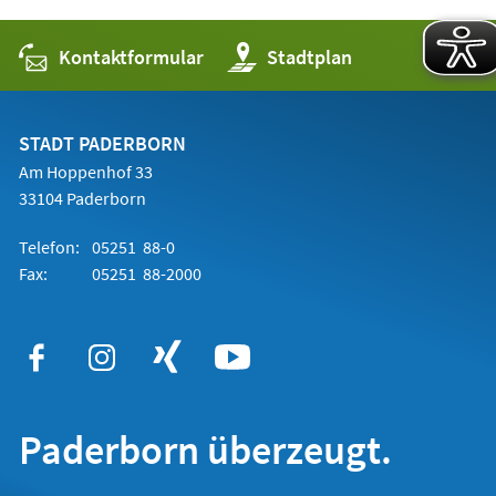
Kontaktformular
(Öffnet
Stadtplan
in
einem
neuen
Tab)
STADT PADERBORN
Am Hoppenhof 33
33104 Paderborn
Telefon:
05251 88-0
Fax:
05251 88-2000
Paderborn überzeugt.