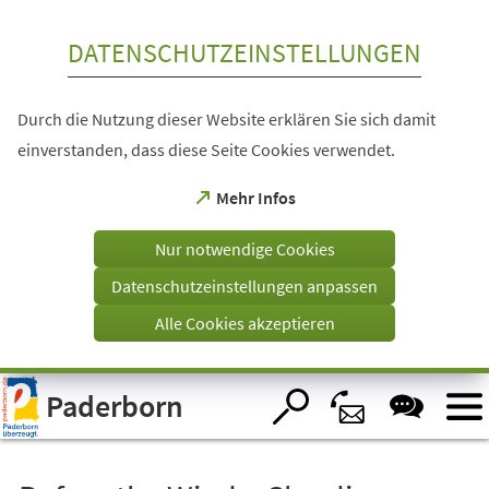
Inhalt anspringen
DATENSCHUTZEINSTELLUNGEN
Durch die Nutzung dieser Website erklären Sie sich damit
einverstanden, dass diese Seite Cookies verwendet.
(Öffnet
Mehr Infos
in
einem
Nur notwendige Cookies
neuen
Tab)
Datenschutzeinstellungen anpassen
Alle Cookies akzeptieren
Visuelle
Paderborn
Assistenzsoftware
öffnen.