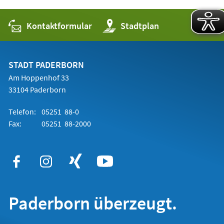
Kontaktformular
(Öffnet
Stadtplan
in
einem
neuen
Tab)
STADT PADERBORN
Am Hoppenhof 33
33104 Paderborn
Telefon:
05251 88-0
Fax:
05251 88-2000
Paderborn überzeugt.