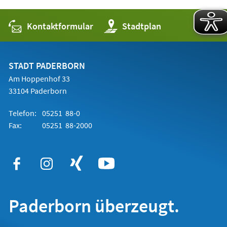
Kontaktformular
(Öffnet
Stadtplan
in
einem
neuen
Tab)
STADT PADERBORN
Am Hoppenhof 33
33104 Paderborn
Telefon:
05251 88-0
Fax:
05251 88-2000
Paderborn überzeugt.