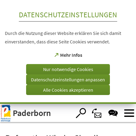
Inhalt anspringen
DATENSCHUTZEINSTELLUNGEN
Durch die Nutzung dieser Website erklären Sie sich damit
einverstanden, dass diese Seite Cookies verwendet.
(Öffnet
Mehr Infos
in
einem
Nur notwendige Cookies
neuen
Tab)
Datenschutzeinstellungen anpassen
Alle Cookies akzeptieren
Visuelle
Paderborn
Assistenzsoftware
öffnen.