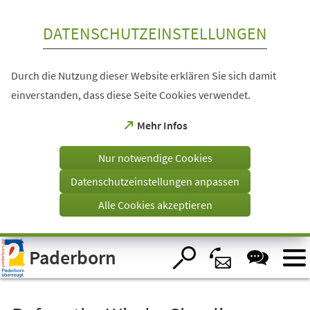
Inhalt anspringen
DATENSCHUTZEINSTELLUNGEN
Durch die Nutzung dieser Website erklären Sie sich damit
einverstanden, dass diese Seite Cookies verwendet.
(Öffnet
Mehr Infos
in
einem
Nur notwendige Cookies
neuen
Tab)
Datenschutzeinstellungen anpassen
Alle Cookies akzeptieren
Visuelle
Paderborn
Assistenzsoftware
öffnen.