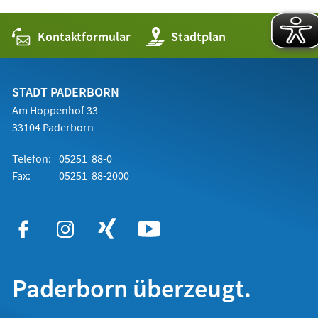
Kontaktformular
(Öffnet
Stadtplan
in
einem
neuen
Tab)
STADT PADERBORN
Am Hoppenhof 33
33104 Paderborn
Telefon:
05251 88-0
Fax:
05251 88-2000
Paderborn überzeugt.