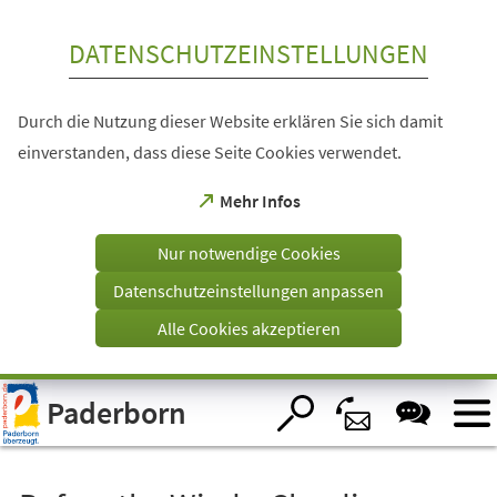
Inhalt anspringen
DATENSCHUTZEINSTELLUNGEN
Durch die Nutzung dieser Website erklären Sie sich damit
einverstanden, dass diese Seite Cookies verwendet.
(Öffnet
Mehr Infos
in
einem
Nur notwendige Cookies
neuen
Tab)
Datenschutzeinstellungen anpassen
Alle Cookies akzeptieren
Visuelle
Paderborn
Assistenzsoftware
öffnen.