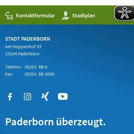
Kontaktformular
(Öffnet
Stadtplan
in
einem
neuen
Tab)
STADT PADERBORN
Am Hoppenhof 33
33104 Paderborn
Telefon:
05251 88-0
Fax:
05251 88-2000
Paderborn überzeugt.