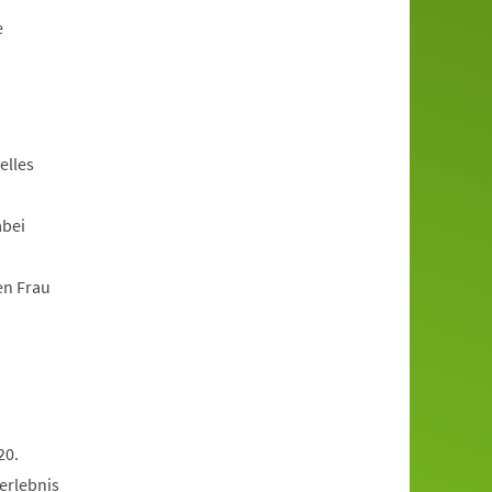
e
elles
abei
en Frau
20.
erlebnis