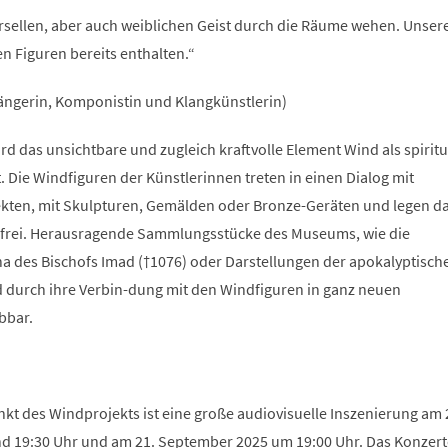
ersellen, aber auch weiblichen Geist durch die Räume wehen. Unser
n Figuren bereits enthalten.“
ngerin, Komponistin und Klangkünstlerin)
 das unsichtbare und zugleich kraftvolle Element Wind als spiritu
 Die Windfiguren der Künstlerinnen treten in einen Dialog mit
kten, mit Skulpturen, Gemälden oder Bronze-Geräten und legen d
n frei. Herausragende Sammlungsstücke des Museums, wie die
na des Bischofs Imad (†1076) oder Darstellungen der apokalyptisch
d durch ihre Verbin-dung mit den Windfiguren in ganz neuen
bbar.
t des Windprojekts ist eine große audiovisuelle Inszenierung am 
 19:30 Uhr und am 21. September 2025 um 19:00 Uhr. Das Konzert