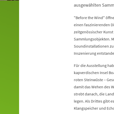
ausgewählten Samm
"Before the Wind" öff
einen faszinierenden D
zeitgenössischer Kuns
Sammlungsobjekten. Mi
Soundinstallationen zu
Inszenierung entstande
Für die Ausstellung ha
kapverdischen Insel Boa
roten Steinwüste – Gesc
damit das Wehen des Win
strebt danach, die Land
legen. Als Drittes gibt 
Klangspeicher und Echo