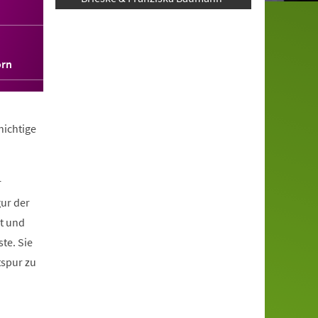
orn
hichtige
r
gur der
it und
te. Sie
tspur zu