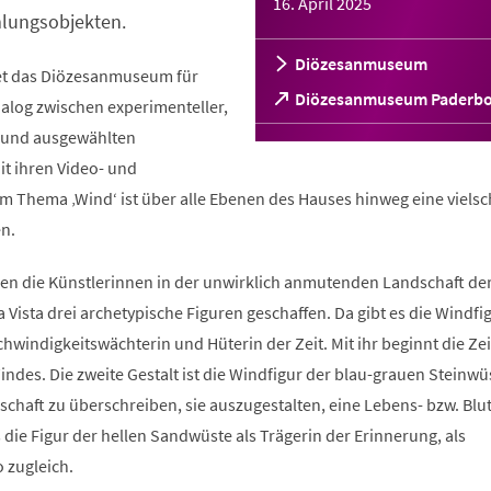
16. April 2025
lungsobjekten.
Diözesanmuseum
net das Diözesanmuseum für
(Öffnet
Diözesanmuseum Paderb
ialog zwischen experimenteller,
in
t und ausgewählten
einem
neuen
t ihren Video- und
Tab)
m Thema ‚Wind‘ ist über alle Ebenen des Hauses hinweg eine vielsc
n.
ben die Künstlerinnen in der unwirklich anmutenden Landschaft de
 Vista drei archetypische Figuren geschaffen. Da gibt es die Windfi
hwindigkeitswächterin und Hüterin der Zeit. Mit ihr beginnt die Ze
des. Die zweite Gestalt ist die Windfigur der blau-grauen Steinwüs
schaft zu überschreiben, sie auszugestalten, eine Lebens- bzw. Blu
es die Figur der hellen Sandwüste als Trägerin der Erinnerung, als
 zugleich.