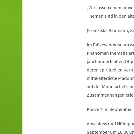
„Wir lassen einen univ
Themen sind in den alte
(Franziska Baumann, Sä
Im Diözesanmuseum wird
Phänomen thematisiert.
jahrhundertealten Obje
deren spirituellen Ker
mittelalterliche Madon
auf der Mondsichel sin
Zusammenhängen erle
Konzert im September
Abschluss und Höhepunk
September um 16:30 und