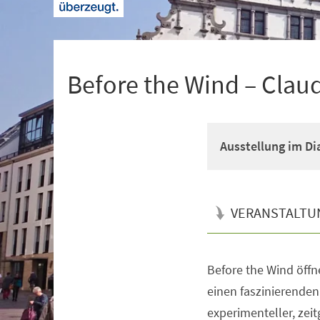
+
1
Before the Wind – Clau
Ausstellung im D
VERANSTALTU
Before the Wind öff
Veranstaltungsinformationen
einen faszinierenden
experimenteller, zei