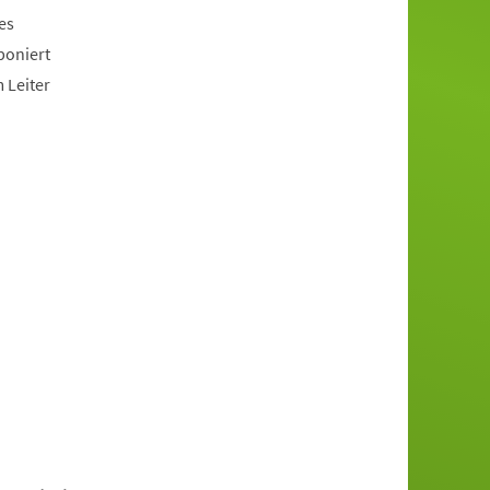
es
poniert
 Leiter