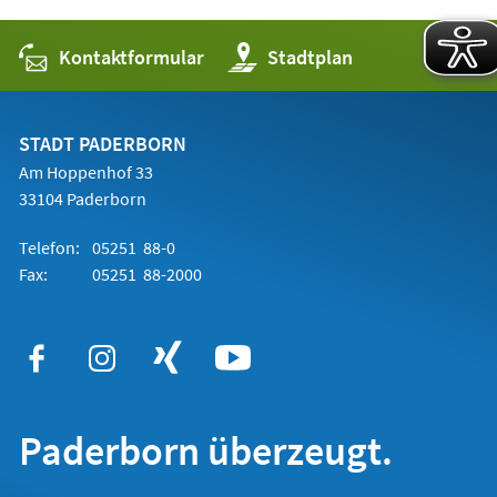
Kontaktformular
(Öffnet
Stadtplan
in
einem
neuen
Tab)
STADT PADERBORN
Am Hoppenhof 33
33104 Paderborn
Telefon:
05251 88-0
Fax:
05251 88-2000
Paderborn überzeugt.