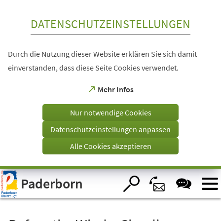
Inhalt anspringen
DATENSCHUTZEINSTELLUNGEN
Durch die Nutzung dieser Website erklären Sie sich damit
einverstanden, dass diese Seite Cookies verwendet.
(Öffnet
Mehr Infos
in
einem
Nur notwendige Cookies
neuen
Tab)
Datenschutzeinstellungen anpassen
Alle Cookies akzeptieren
Visuelle
Paderborn
Assistenzsoftware
öffnen.