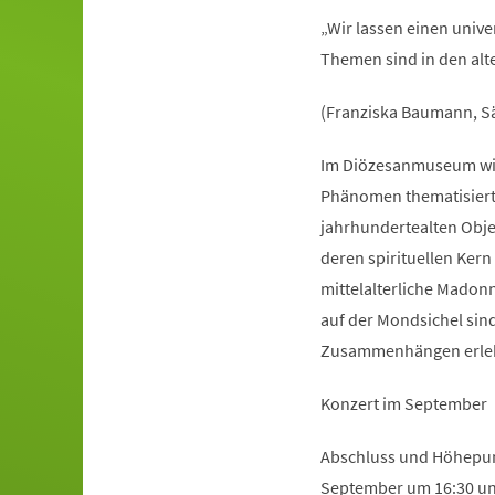
„Wir lassen einen univ
Themen sind in den alte
(Franziska Baumann, Sä
Im Diözesanmuseum wird
Phänomen thematisiert.
jahrhundertealten Obje
deren spirituellen Ker
mittelalterliche Madon
auf der Mondsichel sin
Zusammenhängen erle
Konzert im September
Abschluss und Höhepunk
September um 16:30 und