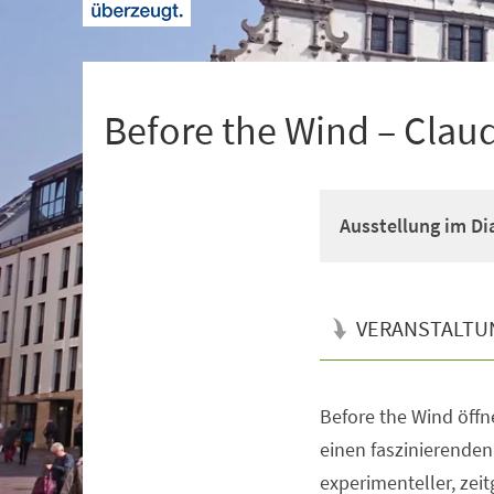
+
1
Before the Wind – Clau
Ausstellung im D
VERANSTALTU
Before the Wind öff
Veranstaltungsinformationen
einen faszinierenden
experimenteller, zei