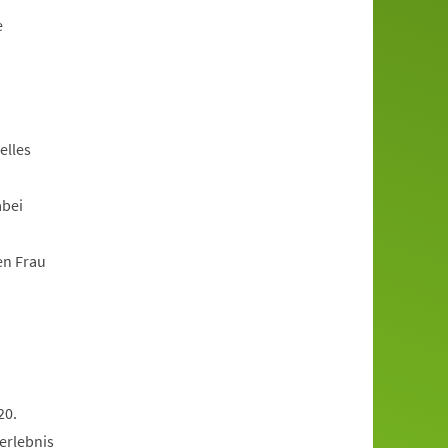
e
elles
abei
en Frau
20.
erlebnis