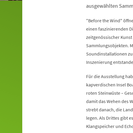
ausgewählten Samm
"Before the Wind" öff
einen faszinierenden D
zeitgenössischer Kuns
Sammlungsobjekten. Mi
Soundinstallationen zu
Inszenierung entstande
Für die Ausstellung ha
kapverdischen Insel Boa
roten Steinwüste – Gesc
damit das Wehen des Win
strebt danach, die Land
legen. Als Drittes gibt 
Klangspeicher und Echo