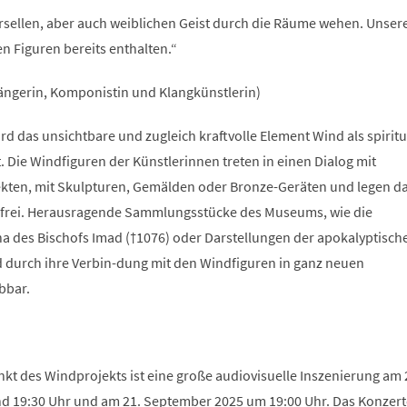
ersellen, aber auch weiblichen Geist durch die Räume wehen. Unser
n Figuren bereits enthalten.“
ngerin, Komponistin und Klangkünstlerin)
 das unsichtbare und zugleich kraftvolle Element Wind als spiritu
 Die Windfiguren der Künstlerinnen treten in einen Dialog mit
kten, mit Skulpturen, Gemälden oder Bronze-Geräten und legen d
n frei. Herausragende Sammlungsstücke des Museums, wie die
na des Bischofs Imad (†1076) oder Darstellungen der apokalyptisch
d durch ihre Verbin-dung mit den Windfiguren in ganz neuen
bbar.
t des Windprojekts ist eine große audiovisuelle Inszenierung am 
 19:30 Uhr und am 21. September 2025 um 19:00 Uhr. Das Konzert