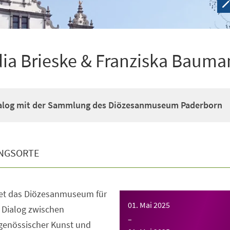
dia Brieske & Franziska Baum
ialog mit der Sammlung des Diözesanmuseum Paderborn
NGSORTE
net das Diözesanmuseum für
01. Mai 2025
 Dialog zwischen
–
tgenössischer Kunst und