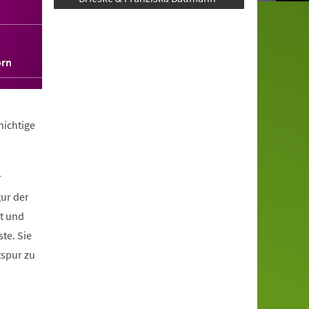
orn
hichtige
r
gur der
it und
te. Sie
tspur zu