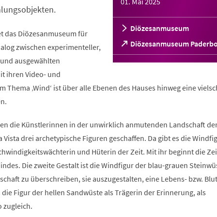
01. Mai 2025
lungsobjekten.
Diözesanmuseum
net das Diözesanmuseum für
(Öffnet
Diözesanmuseum Paderb
ialog zwischen experimenteller,
in
t und ausgewählten
einem
neuen
t ihren Video- und
Tab)
m Thema ‚Wind‘ ist über alle Ebenen des Hauses hinweg eine vielsc
n.
ben die Künstlerinnen in der unwirklich anmutenden Landschaft de
 Vista drei archetypische Figuren geschaffen. Da gibt es die Windfi
hwindigkeitswächterin und Hüterin der Zeit. Mit ihr beginnt die Ze
des. Die zweite Gestalt ist die Windfigur der blau-grauen Steinwüs
schaft zu überschreiben, sie auszugestalten, eine Lebens- bzw. Blu
es die Figur der hellen Sandwüste als Trägerin der Erinnerung, als
 zugleich.