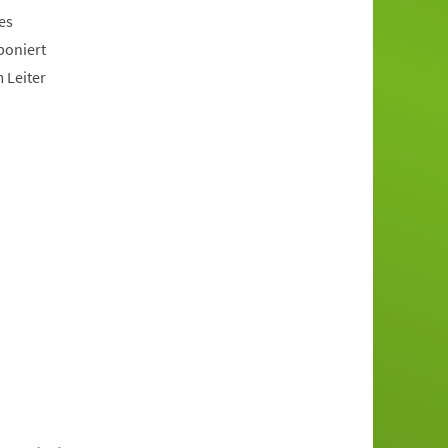
es
poniert
 Leiter