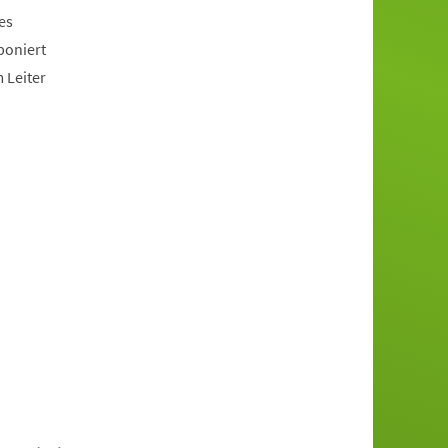
es
poniert
 Leiter