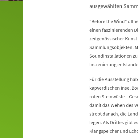
ausgewählten Samm
"Before the Wind" öff
einen faszinierenden D
zeitgenössischer Kuns
Sammlungsobjekten. Mi
Soundinstallationen zu
Inszenierung entstande
Für die Ausstellung ha
kapverdischen Insel Boa
roten Steinwüste – Gesc
damit das Wehen des Win
strebt danach, die Land
legen. Als Drittes gibt 
Klangspeicher und Echo