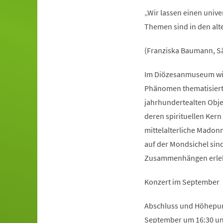
„Wir lassen einen univ
Themen sind in den alte
(Franziska Baumann, Sä
Im Diözesanmuseum wird
Phänomen thematisiert.
jahrhundertealten Obje
deren spirituellen Ker
mittelalterliche Madon
auf der Mondsichel sin
Zusammenhängen erle
Konzert im September
Abschluss und Höhepunk
September um 16:30 und