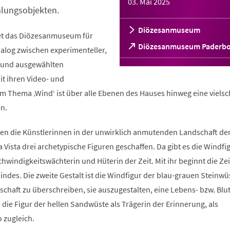
03. Mai 2025
lungsobjekten.
Diözesanmuseum
net das Diözesanmuseum für
(Öffnet
Diözesanmuseum Paderb
ialog zwischen experimenteller,
in
t und ausgewählten
einem
neuen
t ihren Video- und
Tab)
m Thema ‚Wind‘ ist über alle Ebenen des Hauses hinweg eine vielsc
n.
ben die Künstlerinnen in der unwirklich anmutenden Landschaft de
 Vista drei archetypische Figuren geschaffen. Da gibt es die Windfi
hwindigkeitswächterin und Hüterin der Zeit. Mit ihr beginnt die Ze
des. Die zweite Gestalt ist die Windfigur der blau-grauen Steinwüs
schaft zu überschreiben, sie auszugestalten, eine Lebens- bzw. Blu
es die Figur der hellen Sandwüste als Trägerin der Erinnerung, als
 zugleich.