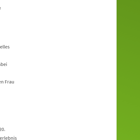
e
elles
abei
en Frau
20.
erlebnis