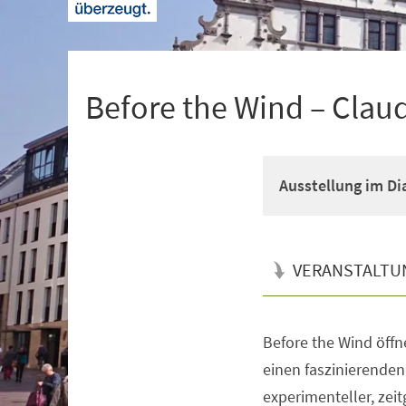
+
1
Before the Wind – Clau
Ausstellung im D
VERANSTALTU
Before the Wind öff
Veranstaltungsinformationen
einen faszinierenden
experimenteller, zei