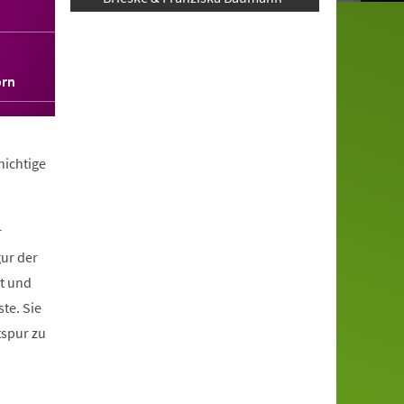
orn
hichtige
r
gur der
it und
te. Sie
tspur zu