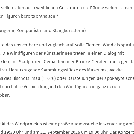
ersellen, aber auch weiblichen Geist durch die Räume wehen. Unser
n Figuren bereits enthalten.“
ngerin, Komponistin und Klangkünstlerin)
 das unsichtbare und zugleich kraftvolle Element Wind als spiritu
 Die Windfiguren der Künstlerinnen treten in einen Dialog mit
kten, mit Skulpturen, Gemälden oder Bronze-Geräten und legen d
n frei. Herausragende Sammlungsstücke des Museums, wie die
na des Bischofs Imad (†1076) oder Darstellungen der apokalyptisch
d durch ihre Verbin-dung mit den Windfiguren in ganz neuen
bbar.
t des Windprojekts ist eine große audiovisuelle Inszenierung am 
 19:30 Uhr und am 21. September 2025 um 19:00 Uhr. Das Konzert