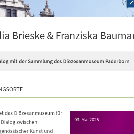
dia Brieske & Franziska Baum
ialog mit der Sammlung des Diözesanmuseum Paderborn
NGSORTE
net das Diözesanmuseum für
03. Mai 2025
 Dialog zwischen
–
tgenössischer Kunst und