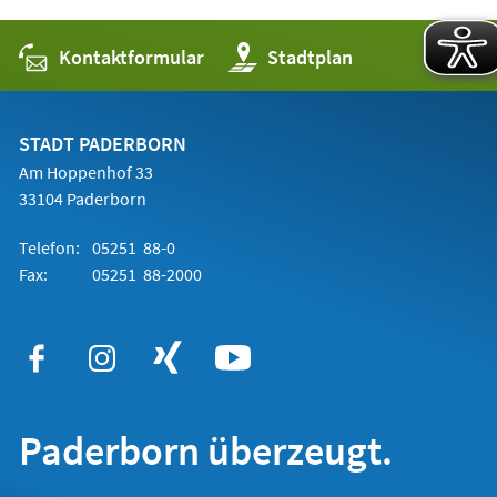
Kontaktformular
(Öffnet
Stadtplan
in
einem
neuen
Tab)
STADT PADERBORN
Am Hoppenhof 33
33104 Paderborn
Telefon:
05251 88-0
Fax:
05251 88-2000
Paderborn überzeugt.