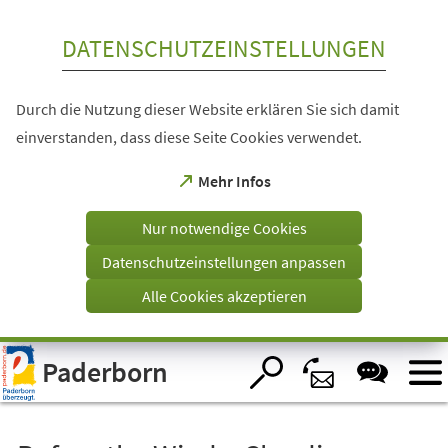
Inhalt anspringen
DATENSCHUTZEINSTELLUNGEN
Durch die Nutzung dieser Website erklären Sie sich damit
einverstanden, dass diese Seite Cookies verwendet.
(Öffnet
Mehr Infos
in
einem
Nur notwendige Cookies
neuen
Tab)
Datenschutzeinstellungen anpassen
Alle Cookies akzeptieren
Visuelle
Paderborn
Assistenzsoftware
öffnen.