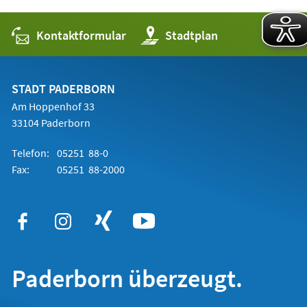
Kontaktformular
(Öffnet
Stadtplan
in
einem
neuen
Tab)
STADT PADERBORN
Am Hoppenhof 33
33104 Paderborn
Telefon:
05251 88-0
Fax:
05251 88-2000
Paderborn überzeugt.