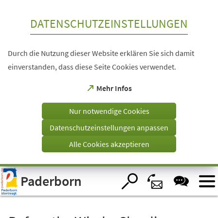
Inhalt anspringen
DATENSCHUTZEINSTELLUNGEN
Durch die Nutzung dieser Website erklären Sie sich damit
einverstanden, dass diese Seite Cookies verwendet.
(Öffnet
Mehr Infos
in
einem
Nur notwendige Cookies
neuen
Tab)
Datenschutzeinstellungen anpassen
Alle Cookies akzeptieren
Visuelle
Paderborn
Assistenzsoftware
öffnen.