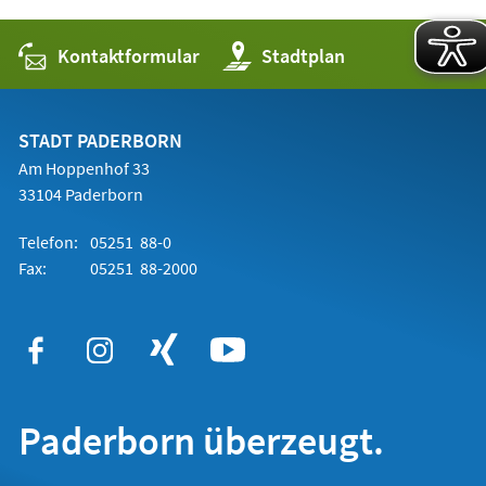
Kontaktformular
(Öffnet
Stadtplan
in
einem
neuen
Tab)
STADT PADERBORN
Am Hoppenhof 33
33104 Paderborn
Telefon:
05251 88-0
Fax:
05251 88-2000
Paderborn überzeugt.