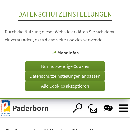
Inhalt anspringen
DATENSCHUTZEINSTELLUNGEN
Durch die Nutzung dieser Website erklären Sie sich damit
einverstanden, dass diese Seite Cookies verwendet.
(Öffnet
Mehr Infos
in
einem
Nur notwendige Cookies
neuen
Tab)
Datenschutzeinstellungen anpassen
Alle Cookies akzeptieren
Visuelle
Paderborn
Assistenzsoftware
öffnen.