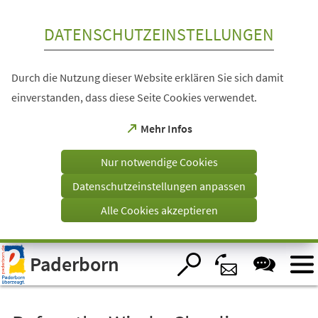
Inhalt anspringen
DATENSCHUTZEINSTELLUNGEN
Durch die Nutzung dieser Website erklären Sie sich damit
einverstanden, dass diese Seite Cookies verwendet.
(Öffnet
Mehr Infos
in
einem
Nur notwendige Cookies
neuen
Tab)
Datenschutzeinstellungen anpassen
Alle Cookies akzeptieren
Visuelle
Paderborn
Assistenzsoftware
öffnen.