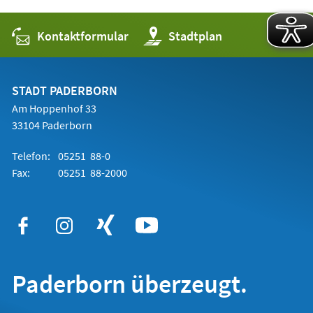
Kontaktformular
(Öffnet
Stadtplan
in
einem
neuen
Tab)
STADT PADERBORN
Am Hoppenhof 33
33104 Paderborn
Telefon:
05251 88-0
Fax:
05251 88-2000
Paderborn überzeugt.