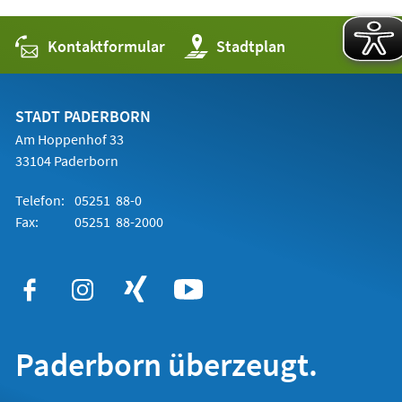
Kontaktformular
(Öffnet
Stadtplan
in
einem
neuen
Tab)
STADT PADERBORN
Am Hoppenhof 33
33104 Paderborn
Telefon:
05251 88-0
Fax:
05251 88-2000
Paderborn überzeugt.