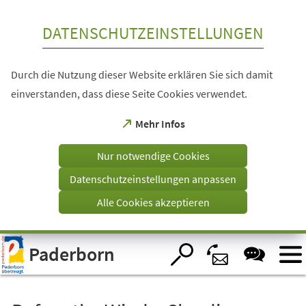
Inhalt anspringen
DATENSCHUTZEINSTELLUNGEN
Durch die Nutzung dieser Website erklären Sie sich damit
einverstanden, dass diese Seite Cookies verwendet.
(Öffnet
Mehr Infos
in
einem
Nur notwendige Cookies
neuen
Tab)
Datenschutzeinstellungen anpassen
Alle Cookies akzeptieren
Visuelle
Paderborn
Assistenzsoftware
öffnen.