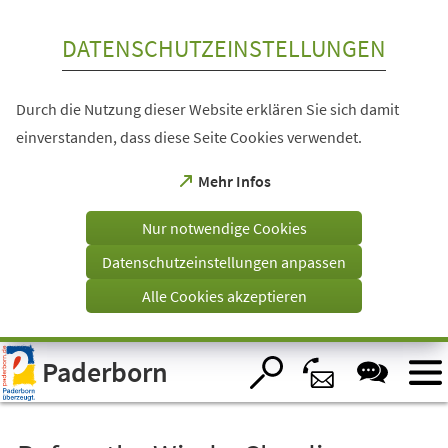
Inhalt anspringen
DATENSCHUTZEINSTELLUNGEN
Durch die Nutzung dieser Website erklären Sie sich damit
einverstanden, dass diese Seite Cookies verwendet.
(Öffnet
Mehr Infos
in
einem
Nur notwendige Cookies
neuen
Tab)
Datenschutzeinstellungen anpassen
Alle Cookies akzeptieren
Visuelle
Paderborn
Assistenzsoftware
öffnen.