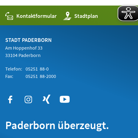
Kontaktformular
(Öffnet
Stadtplan
in
einem
neuen
Tab)
STADT PADERBORN
Am Hoppenhof 33
33104 Paderborn
Telefon:
05251 88-0
Fax:
05251 88-2000
Paderborn überzeugt.