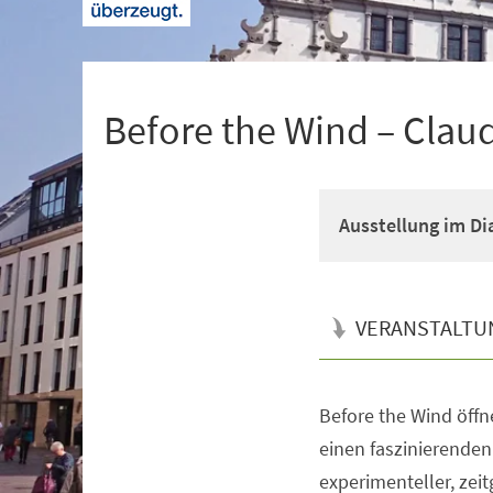
+
1
Before the Wind – Clau
Ausstellung im D
VERANSTALTU
Before the Wind öff
Veranstaltungsinformationen
einen faszinierenden
experimenteller, zei