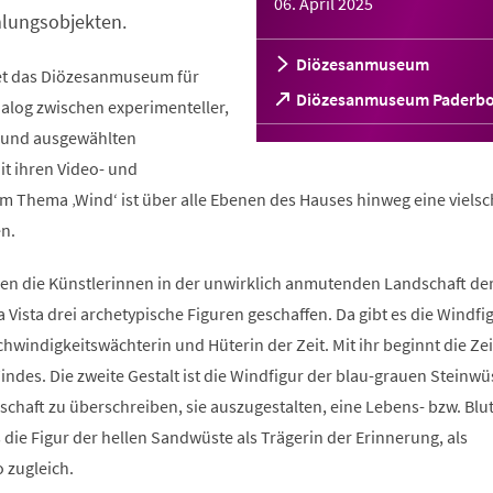
06. April 2025
lungsobjekten.
Diözesanmuseum
net das Diözesanmuseum für
(Öffnet
Diözesanmuseum Paderb
ialog zwischen experimenteller,
in
t und ausgewählten
einem
neuen
t ihren Video- und
Tab)
m Thema ‚Wind‘ ist über alle Ebenen des Hauses hinweg eine vielsc
n.
ben die Künstlerinnen in der unwirklich anmutenden Landschaft de
 Vista drei archetypische Figuren geschaffen. Da gibt es die Windfi
hwindigkeitswächterin und Hüterin der Zeit. Mit ihr beginnt die Ze
des. Die zweite Gestalt ist die Windfigur der blau-grauen Steinwüs
schaft zu überschreiben, sie auszugestalten, eine Lebens- bzw. Blu
es die Figur der hellen Sandwüste als Trägerin der Erinnerung, als
 zugleich.