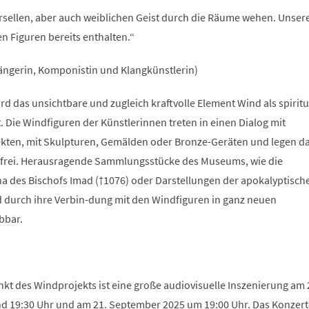
ersellen, aber auch weiblichen Geist durch die Räume wehen. Unser
n Figuren bereits enthalten.“
ngerin, Komponistin und Klangkünstlerin)
 das unsichtbare und zugleich kraftvolle Element Wind als spiritu
 Die Windfiguren der Künstlerinnen treten in einen Dialog mit
kten, mit Skulpturen, Gemälden oder Bronze-Geräten und legen d
n frei. Herausragende Sammlungsstücke des Museums, wie die
na des Bischofs Imad (†1076) oder Darstellungen der apokalyptisch
d durch ihre Verbin-dung mit den Windfiguren in ganz neuen
bbar.
t des Windprojekts ist eine große audiovisuelle Inszenierung am 
 19:30 Uhr und am 21. September 2025 um 19:00 Uhr. Das Konzert