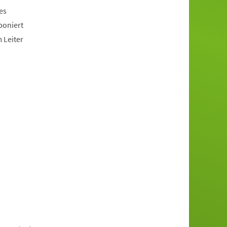
es
poniert
 Leiter