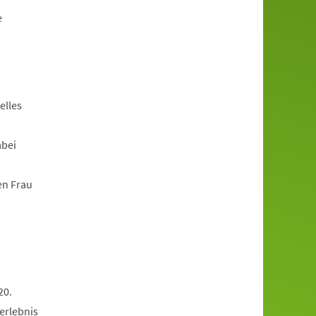
e
elles
abei
en Frau
20.
erlebnis