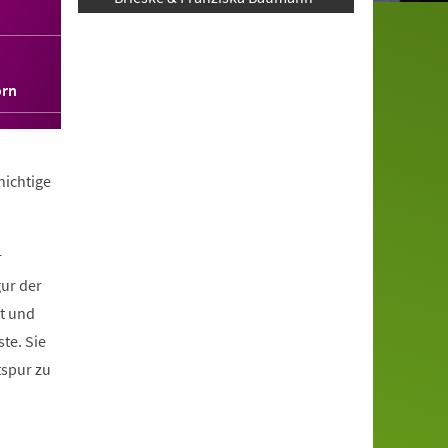
orn
hichtige
r
gur der
it und
te. Sie
tspur zu