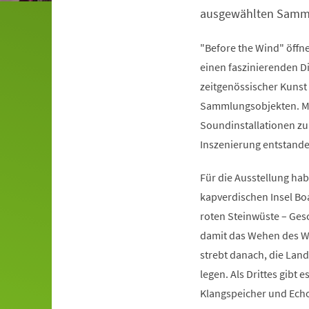
ausgewählten Samm
"Before the Wind" öff
einen faszinierenden D
zeitgenössischer Kuns
Sammlungsobjekten. Mi
Soundinstallationen zu
Inszenierung entstande
Für die Ausstellung ha
kapverdischen Insel Boa
roten Steinwüste – Gesc
damit das Wehen des Win
strebt danach, die Land
legen. Als Drittes gibt 
Klangspeicher und Echo