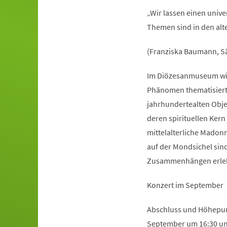
„Wir lassen einen univ
Themen sind in den alte
(Franziska Baumann, Sä
Im Diözesanmuseum wird
Phänomen thematisiert.
jahrhundertealten Obje
deren spirituellen Ker
mittelalterliche Madon
auf der Mondsichel sin
Zusammenhängen erle
Konzert im September
Abschluss und Höhepunk
September um 16:30 und