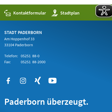
Kontaktformular
(Öffnet
Stadtplan
in
einem
neuen
Tab)
STADT PADERBORN
Am Hoppenhof 33
33104 Paderborn
Telefon:
05251 88-0
Fax:
05251 88-2000
Paderborn überzeugt.