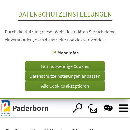
Inhalt anspringen
DATENSCHUTZEINSTELLUNGEN
Durch die Nutzung dieser Website erklären Sie sich damit
einverstanden, dass diese Seite Cookies verwendet.
(Öffnet
Mehr Infos
in
einem
Nur notwendige Cookies
neuen
Tab)
Datenschutzeinstellungen anpassen
Alle Cookies akzeptieren
Visuelle
Paderborn
Assistenzsoftware
öffnen.