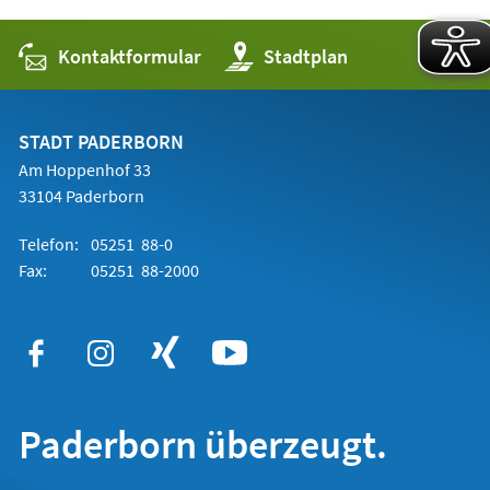
Kontaktformular
(Öffnet
Stadtplan
in
einem
neuen
Tab)
STADT PADERBORN
Am Hoppenhof 33
33104 Paderborn
Telefon:
05251 88-0
Fax:
05251 88-2000
Paderborn überzeugt.