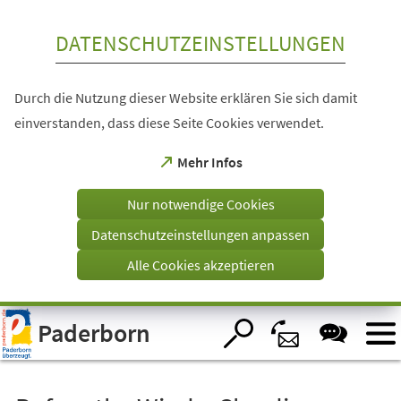
Inhalt anspringen
DATENSCHUTZEINSTELLUNGEN
Durch die Nutzung dieser Website erklären Sie sich damit
einverstanden, dass diese Seite Cookies verwendet.
(Öffnet
Mehr Infos
in
einem
Nur notwendige Cookies
neuen
Tab)
Datenschutzeinstellungen anpassen
Alle Cookies akzeptieren
Visuelle
Paderborn
Assistenzsoftware
öffnen.