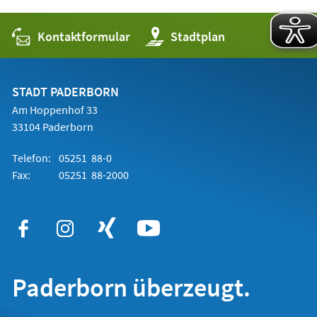
Kontaktformular
(Öffnet
Stadtplan
in
einem
neuen
Tab)
STADT PADERBORN
Am Hoppenhof 33
33104 Paderborn
Telefon:
05251 88-0
Fax:
05251 88-2000
Paderborn überzeugt.