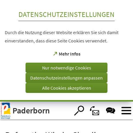
Inhalt anspringen
DATENSCHUTZEINSTELLUNGEN
Durch die Nutzung dieser Website erklären Sie sich damit
einverstanden, dass diese Seite Cookies verwendet.
(Öffnet
Mehr Infos
in
einem
Nur notwendige Cookies
neuen
Tab)
Datenschutzeinstellungen anpassen
Alle Cookies akzeptieren
Visuelle
Paderborn
Assistenzsoftware
öffnen.