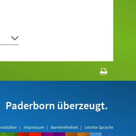
Paderborn überzeugt.
nsblätter
Impressum
Barrierefreiheit
Leichte Sprache