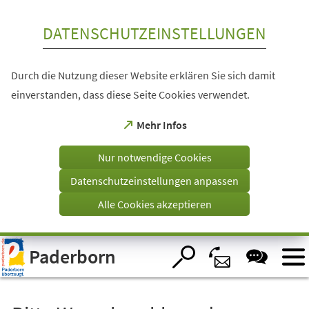
Inhalt anspringen
DATENSCHUTZEINSTELLUNGEN
Durch die Nutzung dieser Website erklären Sie sich damit
einverstanden, dass diese Seite Cookies verwendet.
(Öffnet
Mehr Infos
in
einem
Nur notwendige Cookies
neuen
Tab)
Datenschutzeinstellungen anpassen
Alle Cookies akzeptieren
Visuelle
Paderborn
Assistenzsoftware
öffnen.