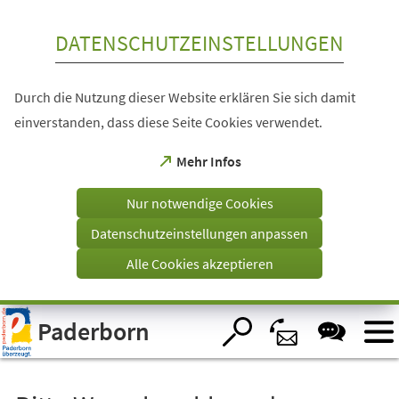
Inhalt anspringen
DATENSCHUTZEINSTELLUNGEN
Durch die Nutzung dieser Website erklären Sie sich damit
einverstanden, dass diese Seite Cookies verwendet.
(Öffnet
Mehr Infos
in
einem
Nur notwendige Cookies
neuen
Tab)
Datenschutzeinstellungen anpassen
Alle Cookies akzeptieren
Visuelle
Paderborn
Assistenzsoftware
öffnen.