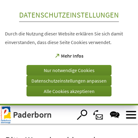
Inhalt anspringen
DATENSCHUTZEINSTELLUNGEN
Durch die Nutzung dieser Website erklären Sie sich damit
einverstanden, dass diese Seite Cookies verwendet.
(Öffnet
Mehr Infos
in
einem
Nur notwendige Cookies
neuen
Tab)
Datenschutzeinstellungen anpassen
Alle Cookies akzeptieren
Visuelle
Paderborn
Assistenzsoftware
öffnen.