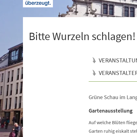
+
1
Bitte Wurzeln schlagen!
VERANSTALTU
VERANSTALTE
Grüne Schau im Lan
Veranstaltungsinformationen
Gartenausstellung
Auf welche Blüten flie
Garten ruhig eiskalt s