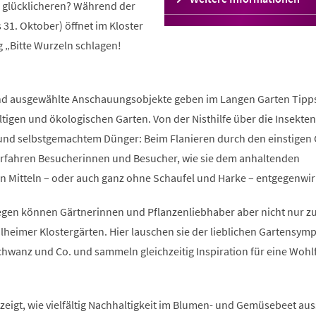
e glücklicheren? Während der
in
 31. Oktober) öffnet im Kloster
einem
neuen
 „Bitte Wurzeln schlagen!
Tab)
n und ausgewählte Anschauungsobjekte geben im Langen Garten Tipp
ltigen und ökologischen Garten. Von der Nisthilfe über die Insekte
n und selbstgemachtem Dünger: Beim Flanieren durch den einstigen
erfahren Besucherinnen und Besucher, wie sie dem anhaltenden
en Mitteln – oder auch ganz ohne Schaufel und Harke – entgegenwir
egen können Gärtnerinnen und Pflanzenliebhaber aber nicht nur z
lheimer Klostergärten. Hier lauschen sie der lieblichen Gartensym
wanz und Co. und sammeln gleichzeitig Inspiration für eine Wohl
zeigt, wie vielfältig Nachhaltigkeit im Blumen- und Gemüsebeet au