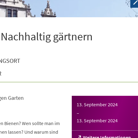
 Nachhaltig gärtnern
NGSORT
R
gen Garten
13. September 2024
–
13. September 2024
gen Bienen? Wen sollte man im
tehen lassen? Und warum sind
(Öffnet
Weitere Informationen