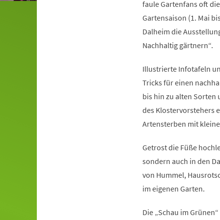
faule Gartenfans oft di
Gartensaison (1. Mai bis
Dalheim die Ausstellung
Nachhaltig gärtnern“.
Illustrierte Infotafel
Tricks für einen nachha
bis hin zu alten Sorte
des Klostervorstehers 
Artensterben mit klein
Getrost die Füße hochl
sondern auch in den Da
von Hummel, Hausrotsch
im eigenen Garten.
Die „Schau im Grünen“ 