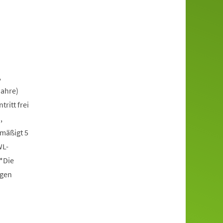
,
Jahre)
itt frei
,
rmäßigt 5
WL-
*Die
ngen