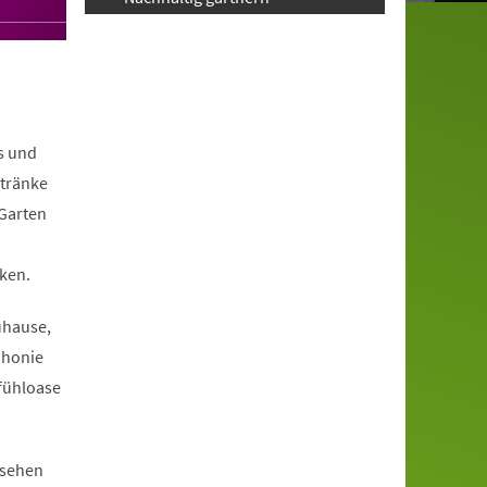
s und
ntränke
 Garten
ken.
uhause,
phonie
fühloase
ssehen