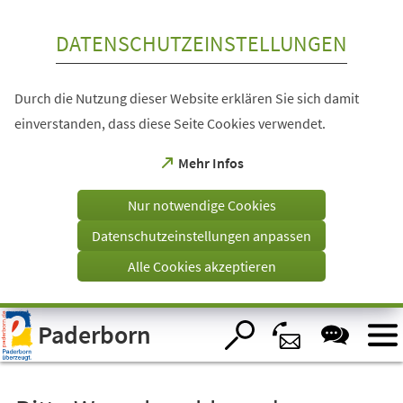
Inhalt anspringen
DATENSCHUTZEINSTELLUNGEN
Durch die Nutzung dieser Website erklären Sie sich damit
einverstanden, dass diese Seite Cookies verwendet.
(Öffnet
Mehr Infos
in
einem
Nur notwendige Cookies
neuen
Tab)
Datenschutzeinstellungen anpassen
Alle Cookies akzeptieren
Visuelle
Paderborn
Assistenzsoftware
öffnen.