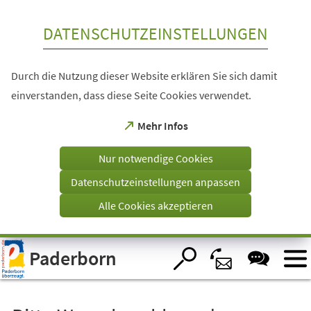
Inhalt anspringen
DATENSCHUTZEINSTELLUNGEN
Durch die Nutzung dieser Website erklären Sie sich damit
einverstanden, dass diese Seite Cookies verwendet.
(Öffnet
Mehr Infos
in
einem
Nur notwendige Cookies
neuen
Tab)
Datenschutzeinstellungen anpassen
Alle Cookies akzeptieren
Visuelle
Paderborn
Assistenzsoftware
öffnen.