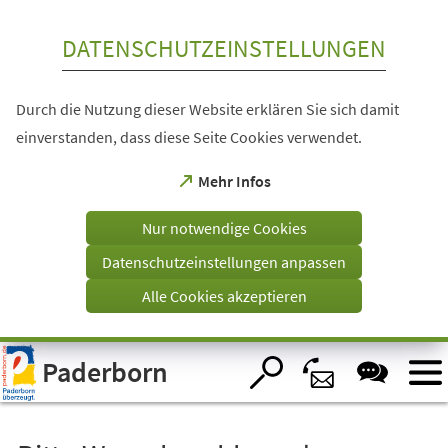
Inhalt anspringen
DATENSCHUTZEINSTELLUNGEN
Durch die Nutzung dieser Website erklären Sie sich damit
einverstanden, dass diese Seite Cookies verwendet.
(Öffnet
Mehr Infos
in
einem
Nur notwendige Cookies
neuen
Tab)
Datenschutzeinstellungen anpassen
Alle Cookies akzeptieren
Visuelle
Paderborn
Assistenzsoftware
öffnen.