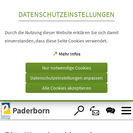
Inhalt anspringen
DATENSCHUTZEINSTELLUNGEN
Durch die Nutzung dieser Website erklären Sie sich damit
einverstanden, dass diese Seite Cookies verwendet.
(Öffnet
Mehr Infos
in
einem
Nur notwendige Cookies
neuen
Tab)
Datenschutzeinstellungen anpassen
Alle Cookies akzeptieren
Visuelle
Paderborn
Assistenzsoftware
öffnen.