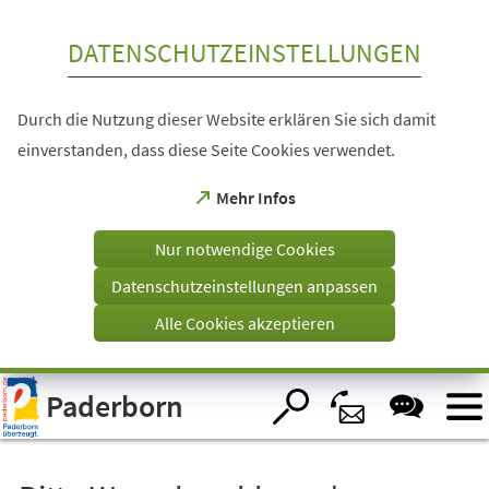
Inhalt anspringen
DATENSCHUTZEINSTELLUNGEN
Durch die Nutzung dieser Website erklären Sie sich damit
einverstanden, dass diese Seite Cookies verwendet.
(Öffnet
Mehr Infos
in
einem
Nur notwendige Cookies
neuen
Tab)
Datenschutzeinstellungen anpassen
Alle Cookies akzeptieren
Visuelle
Paderborn
Assistenzsoftware
öffnen.