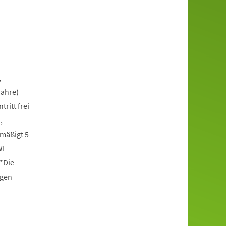
,
Jahre)
itt frei
,
rmäßigt 5
WL-
*Die
ngen