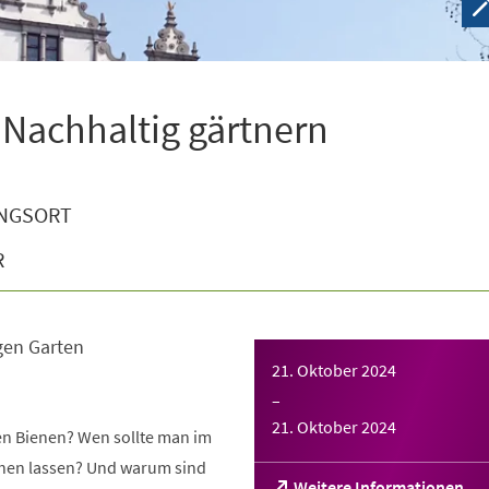
 Nachhaltig gärtnern
NGSORT
R
gen Garten
21. Oktober 2024
–
21. Oktober 2024
gen Bienen? Wen sollte man im
tehen lassen? Und warum sind
(Öffnet
Weitere Informationen