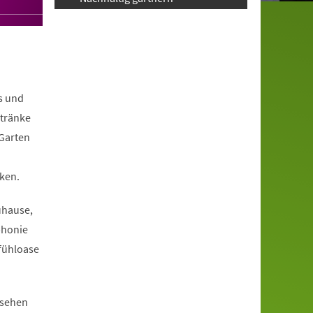
s und
ntränke
 Garten
ken.
uhause,
phonie
fühloase
ssehen