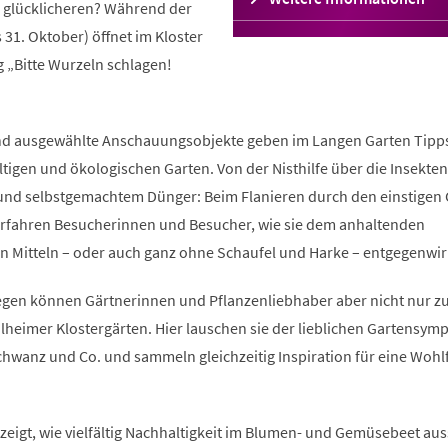
e glücklicheren? Während der
in
 31. Oktober) öffnet im Kloster
einem
neuen
 „Bitte Wurzeln schlagen!
Tab)
n und ausgewählte Anschauungsobjekte geben im Langen Garten Tipp
ltigen und ökologischen Garten. Von der Nisthilfe über die Insekte
n und selbstgemachtem Dünger: Beim Flanieren durch den einstigen
erfahren Besucherinnen und Besucher, wie sie dem anhaltenden
en Mitteln – oder auch ganz ohne Schaufel und Harke – entgegenwir
egen können Gärtnerinnen und Pflanzenliebhaber aber nicht nur z
lheimer Klostergärten. Hier lauschen sie der lieblichen Gartensym
wanz und Co. und sammeln gleichzeitig Inspiration für eine Wohl
zeigt, wie vielfältig Nachhaltigkeit im Blumen- und Gemüsebeet au