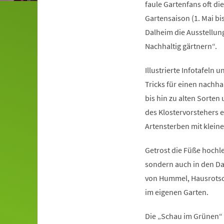
faule Gartenfans oft di
Gartensaison (1. Mai bis
Dalheim die Ausstellung
Nachhaltig gärtnern“.
Illustrierte Infotafel
Tricks für einen nachha
bis hin zu alten Sorte
des Klostervorstehers 
Artensterben mit klein
Getrost die Füße hochl
sondern auch in den Da
von Hummel, Hausrotsch
im eigenen Garten.
Die „Schau im Grünen“ 