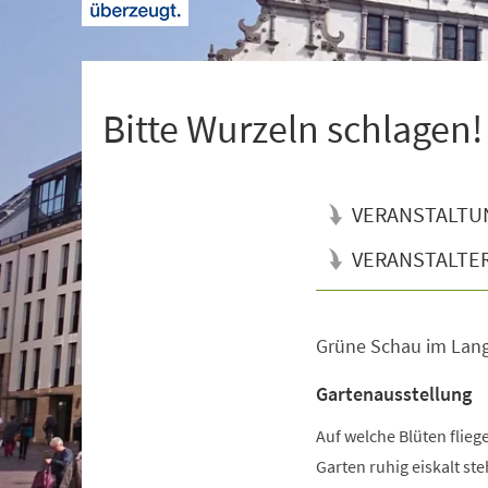
+
1
Bitte Wurzeln schlagen!
VERANSTALTU
VERANSTALTE
Grüne Schau im Lan
Veranstaltungsinformationen
Gartenausstellung
Auf welche Blüten flie
Garten ruhig eiskalt s