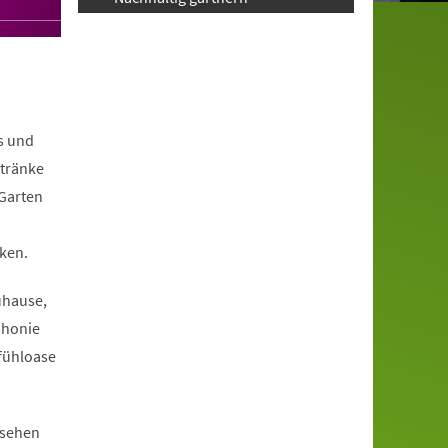
s und
ntränke
 Garten
ken.
uhause,
phonie
fühloase
ssehen