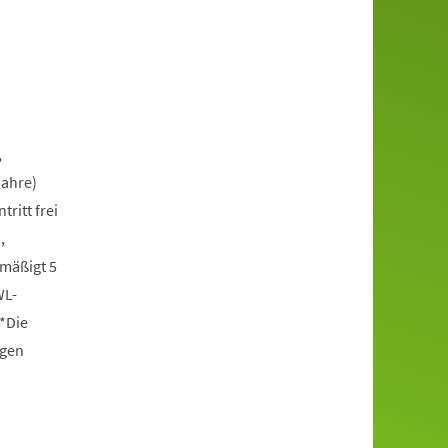
,
Jahre)
itt frei
,
rmäßigt 5
WL-
*Die
ngen