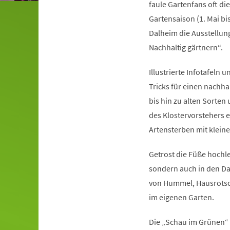
faule Gartenfans oft di
Gartensaison (1. Mai bis
Dalheim die Ausstellung
Nachhaltig gärtnern“.
Illustrierte Infotafel
Tricks für einen nachha
bis hin zu alten Sorte
des Klostervorstehers 
Artensterben mit klein
Getrost die Füße hochl
sondern auch in den Da
von Hummel, Hausrotsch
im eigenen Garten.
Die „Schau im Grünen“ 