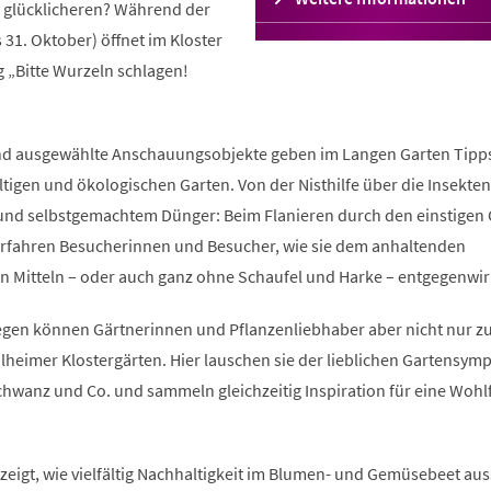
e glücklicheren? Während der
in
 31. Oktober) öffnet im Kloster
einem
neuen
 „Bitte Wurzeln schlagen!
Tab)
n und ausgewählte Anschauungsobjekte geben im Langen Garten Tipp
ltigen und ökologischen Garten. Von der Nisthilfe über die Insekte
n und selbstgemachtem Dünger: Beim Flanieren durch den einstigen
erfahren Besucherinnen und Besucher, wie sie dem anhaltenden
en Mitteln – oder auch ganz ohne Schaufel und Harke – entgegenwir
egen können Gärtnerinnen und Pflanzenliebhaber aber nicht nur z
lheimer Klostergärten. Hier lauschen sie der lieblichen Gartensym
wanz und Co. und sammeln gleichzeitig Inspiration für eine Wohl
zeigt, wie vielfältig Nachhaltigkeit im Blumen- und Gemüsebeet au