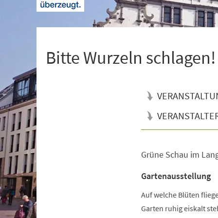
+
1
Bitte Wurzeln schlagen!
VERANSTALTU
VERANSTALTE
Grüne Schau im Lan
Veranstaltungsinformationen
Gartenausstellung
Auf welche Blüten flie
Garten ruhig eiskalt s