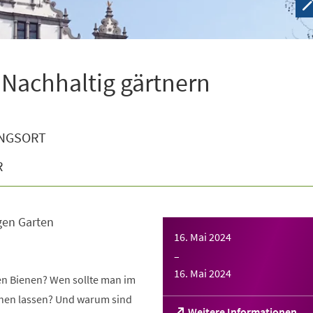
 Nachhaltig gärtnern
NGSORT
R
gen Garten
16. Mai 2024
–
16. Mai 2024
gen Bienen? Wen sollte man im
tehen lassen? Und warum sind
(Öffnet
Weitere Informationen