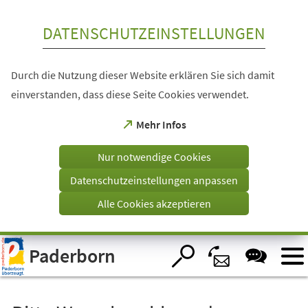
Inhalt anspringen
DATENSCHUTZEINSTELLUNGEN
Durch die Nutzung dieser Website erklären Sie sich damit
einverstanden, dass diese Seite Cookies verwendet.
(Öffnet
Mehr Infos
in
einem
Nur notwendige Cookies
neuen
Tab)
Datenschutzeinstellungen anpassen
Alle Cookies akzeptieren
Visuelle
Paderborn
Assistenzsoftware
öffnen.