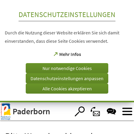
Inhalt anspringen
DATENSCHUTZEINSTELLUNGEN
Durch die Nutzung dieser Website erklären Sie sich damit
einverstanden, dass diese Seite Cookies verwendet.
(Öffnet
Mehr Infos
in
einem
Nur notwendige Cookies
neuen
Tab)
Datenschutzeinstellungen anpassen
Alle Cookies akzeptieren
Visuelle
Paderborn
Assistenzsoftware
öffnen.