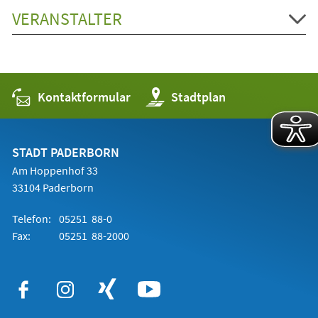
VERANSTALTER
Kontaktformular
(Öffnet
Stadtplan
in
einem
neuen
Tab)
STADT PADERBORN
Am Hoppenhof 33
33104 Paderborn
Telefon:
05251 88-0
Fax:
05251 88-2000