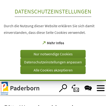
Inhalt anspringen
DATENSCHUTZEINSTELLUNGEN
Durch die Nutzung dieser Website erklären Sie sich damit
einverstanden, dass diese Seite Cookies verwendet.
(Öffnet
Mehr Infos
in
einem
Nur notwendige Cookies
neuen
Tab)
Datenschutzeinstellungen anpassen
Alle Cookies akzeptieren
Visuelle
Paderborn
Assistenzsoftware
öffnen.