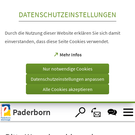
Inhalt anspringen
DATENSCHUTZEINSTELLUNGEN
Durch die Nutzung dieser Website erklären Sie sich damit
einverstanden, dass diese Seite Cookies verwendet.
(Öffnet
Mehr Infos
in
einem
Nur notwendige Cookies
neuen
Tab)
Datenschutzeinstellungen anpassen
Alle Cookies akzeptieren
Visuelle
Paderborn
Assistenzsoftware
öffnen.