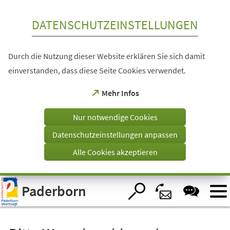
Inhalt anspringen
DATENSCHUTZEINSTELLUNGEN
Durch die Nutzung dieser Website erklären Sie sich damit
einverstanden, dass diese Seite Cookies verwendet.
(Öffnet
Mehr Infos
in
einem
Nur notwendige Cookies
neuen
Tab)
Datenschutzeinstellungen anpassen
Alle Cookies akzeptieren
Visuelle
Paderborn
Assistenzsoftware
öffnen.