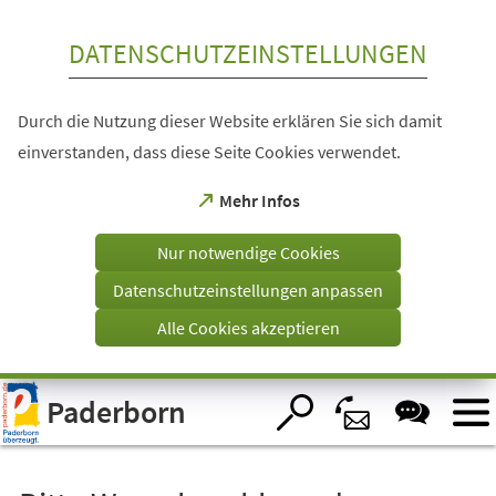
Inhalt anspringen
DATENSCHUTZEINSTELLUNGEN
Durch die Nutzung dieser Website erklären Sie sich damit
einverstanden, dass diese Seite Cookies verwendet.
(Öffnet
Mehr Infos
in
einem
Nur notwendige Cookies
neuen
Tab)
Datenschutzeinstellungen anpassen
Alle Cookies akzeptieren
Visuelle
Paderborn
Assistenzsoftware
öffnen.