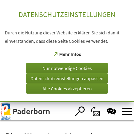
Inhalt anspringen
DATENSCHUTZEINSTELLUNGEN
Durch die Nutzung dieser Website erklären Sie sich damit
einverstanden, dass diese Seite Cookies verwendet.
(Öffnet
Mehr Infos
in
einem
Nur notwendige Cookies
neuen
Tab)
Datenschutzeinstellungen anpassen
Alle Cookies akzeptieren
Visuelle
Paderborn
Assistenzsoftware
öffnen.