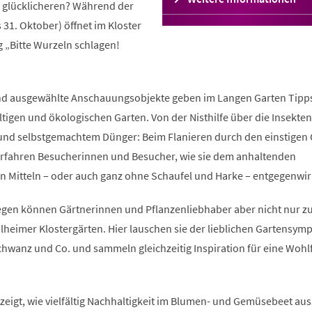
e glücklicheren? Während der
in
 31. Oktober) öffnet im Kloster
einem
neuen
 „Bitte Wurzeln schlagen!
Tab)
n und ausgewählte Anschauungsobjekte geben im Langen Garten Tipp
ltigen und ökologischen Garten. Von der Nisthilfe über die Insekte
n und selbstgemachtem Dünger: Beim Flanieren durch den einstigen
erfahren Besucherinnen und Besucher, wie sie dem anhaltenden
en Mitteln – oder auch ganz ohne Schaufel und Harke – entgegenwir
egen können Gärtnerinnen und Pflanzenliebhaber aber nicht nur z
lheimer Klostergärten. Hier lauschen sie der lieblichen Gartensym
wanz und Co. und sammeln gleichzeitig Inspiration für eine Wohl
zeigt, wie vielfältig Nachhaltigkeit im Blumen- und Gemüsebeet au