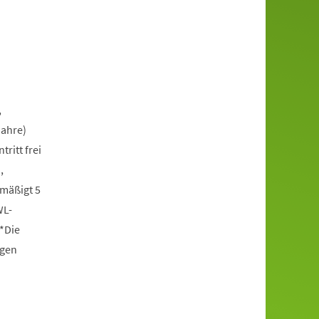
,
Jahre)
itt frei
,
rmäßigt 5
WL-
*Die
ngen