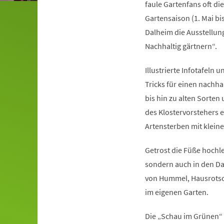
faule Gartenfans oft di
Gartensaison (1. Mai bis
Dalheim die Ausstellung
Nachhaltig gärtnern“.
Illustrierte Infotafel
Tricks für einen nachha
bis hin zu alten Sorte
des Klostervorstehers 
Artensterben mit klein
Getrost die Füße hochl
sondern auch in den Da
von Hummel, Hausrotsch
im eigenen Garten.
Die „Schau im Grünen“ 