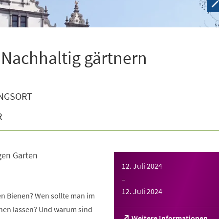
 Nachhaltig gärtnern
NGSORT
R
gen Garten
12. Juli 2024
–
12. Juli 2024
gen Bienen? Wen sollte man im
tehen lassen? Und warum sind
(Öffnet
Weitere Informationen