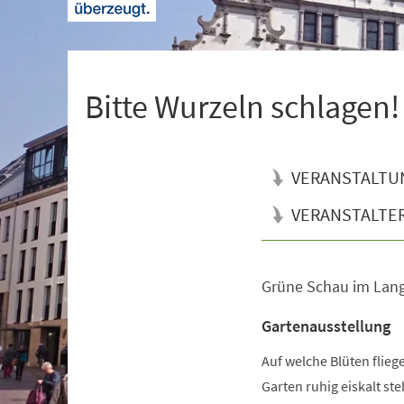
+
1
Bitte Wurzeln schlagen!
VERANSTALTU
VERANSTALTE
Grüne Schau im Lan
Veranstaltungsinformationen
Gartenausstellung
Auf welche Blüten flie
Garten ruhig eiskalt s