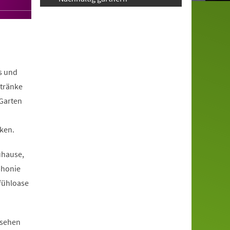
s und
ntränke
 Garten
ken.
uhause,
phonie
fühloase
ssehen