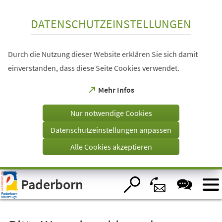
Inhalt anspringen
DATENSCHUTZEINSTELLUNGEN
Durch die Nutzung dieser Website erklären Sie sich damit
einverstanden, dass diese Seite Cookies verwendet.
(Öffnet
Mehr Infos
in
einem
Nur notwendige Cookies
neuen
Tab)
Datenschutzeinstellungen anpassen
Alle Cookies akzeptieren
Visuelle
Paderborn
Assistenzsoftware
öffnen.