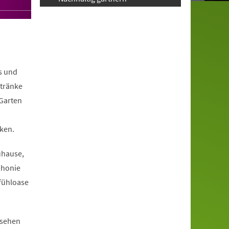
s und
ntränke
 Garten
ken.
uhause,
phonie
fühloase
ssehen