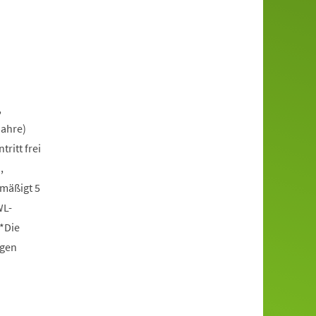
,
Jahre)
itt frei
,
rmäßigt 5
WL-
*Die
ngen