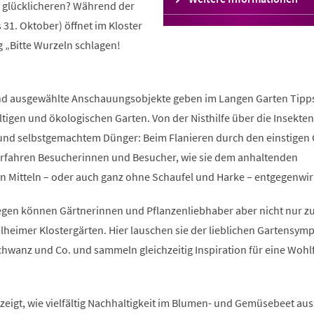
e glücklicheren? Während der
in
 31. Oktober) öffnet im Kloster
einem
neuen
 „Bitte Wurzeln schlagen!
Tab)
n und ausgewählte Anschauungsobjekte geben im Langen Garten Tipp
ltigen und ökologischen Garten. Von der Nisthilfe über die Insekte
n und selbstgemachtem Dünger: Beim Flanieren durch den einstigen
erfahren Besucherinnen und Besucher, wie sie dem anhaltenden
en Mitteln – oder auch ganz ohne Schaufel und Harke – entgegenwir
egen können Gärtnerinnen und Pflanzenliebhaber aber nicht nur z
lheimer Klostergärten. Hier lauschen sie der lieblichen Gartensym
wanz und Co. und sammeln gleichzeitig Inspiration für eine Wohl
zeigt, wie vielfältig Nachhaltigkeit im Blumen- und Gemüsebeet au