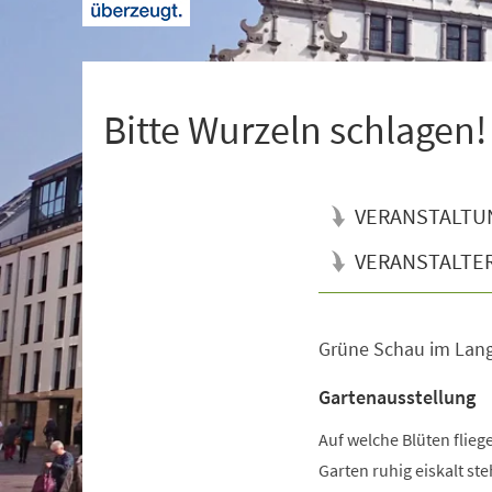
+
1
Bitte Wurzeln schlagen!
VERANSTALTU
VERANSTALTE
Grüne Schau im Lan
Veranstaltungsinformationen
Gartenausstellung
Auf welche Blüten flie
Garten ruhig eiskalt s