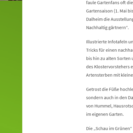
faule Gartenfans oft di
Gartensaison (1. Mai bis
Dalheim die Ausstellung
Nachhaltig gärtnern“.
Illustrierte Infotafel
Tricks für einen nachha
bis hin zu alten Sorte
des Klostervorstehers 
Artensterben mit klein
Getrost die Füße hochl
sondern auch in den Da
von Hummel, Hausrotsch
im eigenen Garten.
Die „Schau im Grünen“ 