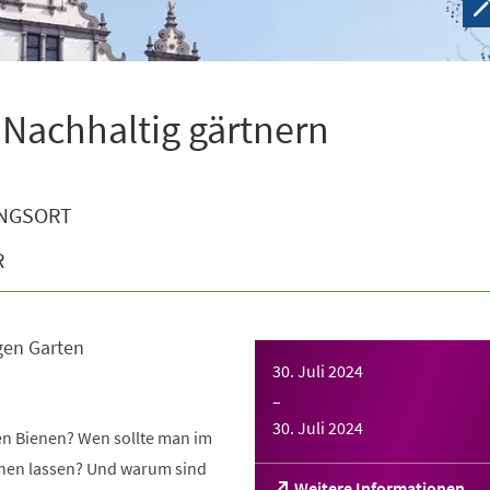
 Nachhaltig gärtnern
NGSORT
R
gen Garten
30. Juli 2024
–
30. Juli 2024
gen Bienen? Wen sollte man im
tehen lassen? Und warum sind
(Öffnet
Weitere Informationen