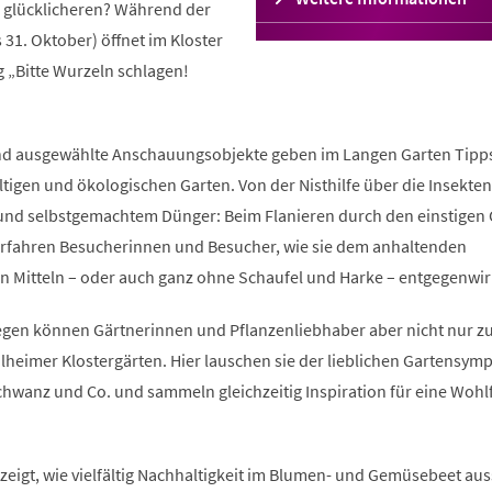
e glücklicheren? Während der
in
 31. Oktober) öffnet im Kloster
einem
neuen
 „Bitte Wurzeln schlagen!
Tab)
n und ausgewählte Anschauungsobjekte geben im Langen Garten Tipp
ltigen und ökologischen Garten. Von der Nisthilfe über die Insekte
n und selbstgemachtem Dünger: Beim Flanieren durch den einstigen
erfahren Besucherinnen und Besucher, wie sie dem anhaltenden
en Mitteln – oder auch ganz ohne Schaufel und Harke – entgegenwir
egen können Gärtnerinnen und Pflanzenliebhaber aber nicht nur z
lheimer Klostergärten. Hier lauschen sie der lieblichen Gartensym
wanz und Co. und sammeln gleichzeitig Inspiration für eine Wohl
zeigt, wie vielfältig Nachhaltigkeit im Blumen- und Gemüsebeet au