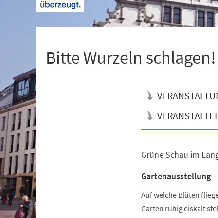
+
1
Bitte Wurzeln schlagen!
VERANSTALTU
VERANSTALTE
Grüne Schau im Lan
Veranstaltungsinformationen
Gartenausstellung
Auf welche Blüten flie
Garten ruhig eiskalt s