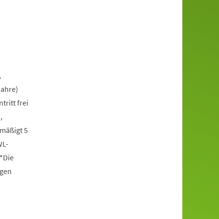
,
Jahre)
itt frei
,
rmäßigt 5
WL-
*Die
ngen