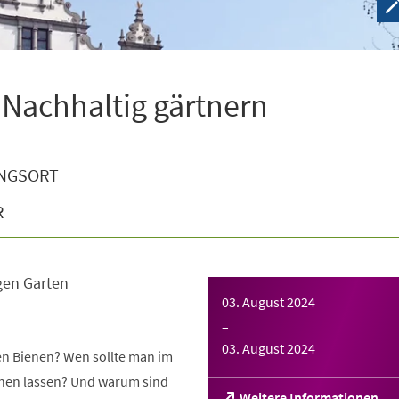
 Nachhaltig gärtnern
NGSORT
R
gen Garten
03. August 2024
–
03. August 2024
gen Bienen? Wen sollte man im
tehen lassen? Und warum sind
(Öffnet
Weitere Informationen