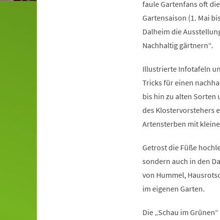
faule Gartenfans oft di
Gartensaison (1. Mai bis
Dalheim die Ausstellung
Nachhaltig gärtnern“.
Illustrierte Infotafel
Tricks für einen nachha
bis hin zu alten Sorte
des Klostervorstehers 
Artensterben mit klein
Getrost die Füße hochl
sondern auch in den Da
von Hummel, Hausrotsch
im eigenen Garten.
Die „Schau im Grünen“ 