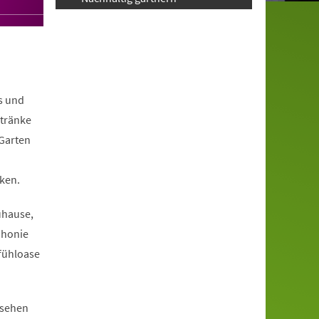
s und
ntränke
 Garten
ken.
uhause,
phonie
fühloase
ssehen