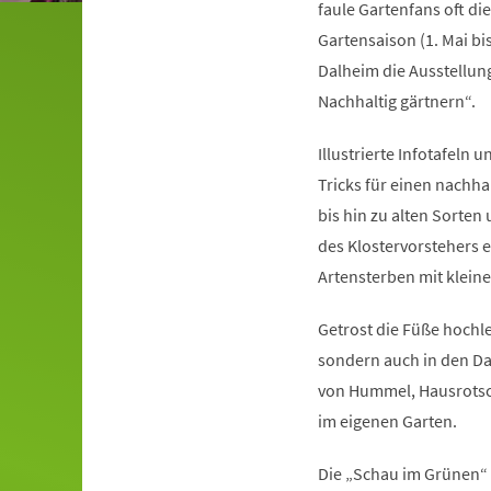
faule Gartenfans oft di
Gartensaison (1. Mai bis
Dalheim die Ausstellung
Nachhaltig gärtnern“.
Illustrierte Infotafel
Tricks für einen nachha
bis hin zu alten Sorte
des Klostervorstehers 
Artensterben mit klein
Getrost die Füße hochl
sondern auch in den Da
von Hummel, Hausrotsch
im eigenen Garten.
Die „Schau im Grünen“ 