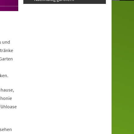
s und
ntränke
 Garten
ken.
uhause,
phonie
fühloase
ssehen