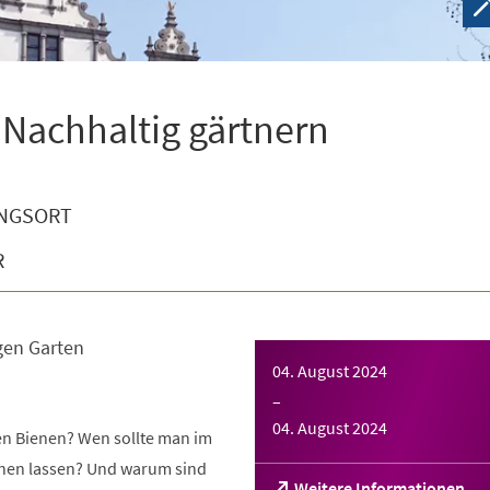
 Nachhaltig gärtnern
NGSORT
R
gen Garten
04. August 2024
–
04. August 2024
gen Bienen? Wen sollte man im
tehen lassen? Und warum sind
(Öffnet
Weitere Informationen