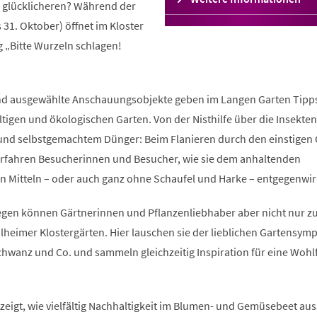
e glücklicheren? Während der
in
 31. Oktober) öffnet im Kloster
einem
neuen
 „Bitte Wurzeln schlagen!
Tab)
n und ausgewählte Anschauungsobjekte geben im Langen Garten Tipp
ltigen und ökologischen Garten. Von der Nisthilfe über die Insekte
n und selbstgemachtem Dünger: Beim Flanieren durch den einstigen
erfahren Besucherinnen und Besucher, wie sie dem anhaltenden
en Mitteln – oder auch ganz ohne Schaufel und Harke – entgegenwir
egen können Gärtnerinnen und Pflanzenliebhaber aber nicht nur z
lheimer Klostergärten. Hier lauschen sie der lieblichen Gartensym
wanz und Co. und sammeln gleichzeitig Inspiration für eine Wohl
zeigt, wie vielfältig Nachhaltigkeit im Blumen- und Gemüsebeet au