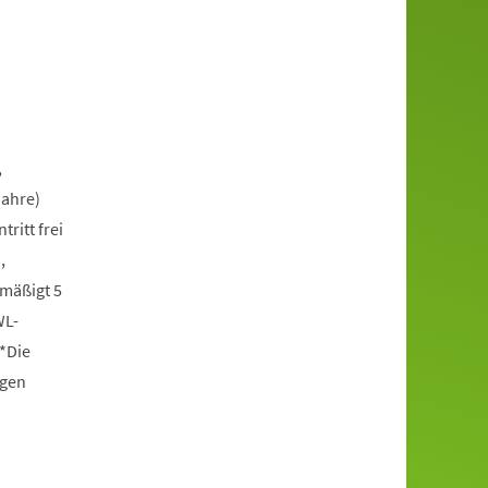
,
Jahre)
itt frei
,
rmäßigt 5
WL-
*Die
ngen