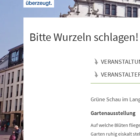
+
1
Bitte Wurzeln schlagen!
VERANSTALTU
VERANSTALTE
Grüne Schau im Lan
Veranstaltungsinformationen
Gartenausstellung
Auf welche Blüten flie
Garten ruhig eiskalt s