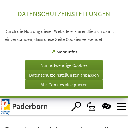
Inhalt anspringen
DATENSCHUTZEINSTELLUNGEN
Durch die Nutzung dieser Website erklären Sie sich damit
einverstanden, dass diese Seite Cookies verwendet.
(Öffnet
Mehr Infos
in
einem
Nur notwendige Cookies
neuen
Tab)
Datenschutzeinstellungen anpassen
Alle Cookies akzeptieren
Visuelle
Paderborn
Assistenzsoftware
öffnen.