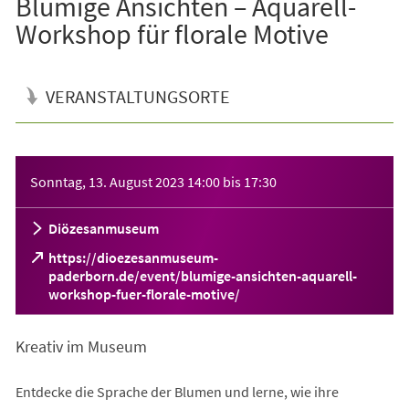
Blumige Ansichten – Aquarell-
Workshop für florale Motive
VERANSTALTUNGSORTE
Veranstaltungsinformationen
Sonntag, 13. August 2023
14:00
bis
17:30
Diözesanmuseum
https://dioezesanmuseum-
paderborn.de/event/blumige-ansichten-aquarell-
(Öffnet
workshop-fuer-florale-motive/
in
einem
Kreativ im Museum
neuen
Tab)
Entdecke die Sprache der Blumen und lerne, wie ihre