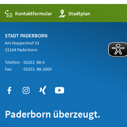
Kontaktformular
(Öffnet
Stadtplan
in
einem
neuen
Tab)
STADT PADERBORN
Am Hoppenhof 33
33104 Paderborn
Telefon:
05251 88-0
Fax:
05251 88-2000
Paderborn überzeugt.