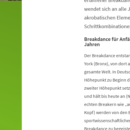
erfahrener Breakdanc
wendet sich an alle 
akrobatischen Elem
Schrittkombinatione
Breakdance für Anfä
Jahren
Der Breakdance entstan
York (Bronx), von dort a
gesamte Welt. In Deutsc
Höhepunkt zu Beginn de
zweiter Höhepunkt setz
und hält bis heute an (
echten Breakern wie „a
Kopf) werden von den B
sportwissenschaftliche
Breakdance zu begeister