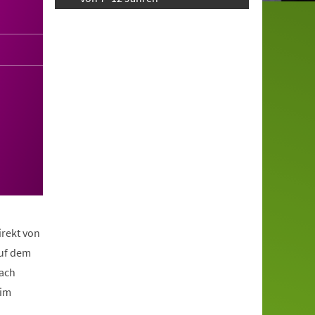
irekt von
auf dem
nach
eim