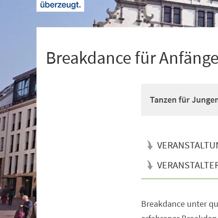
+
1
Breakdance für Anfänger
Tanzen für Junge
VERANSTALTU
VERANSTALTE
Breakdance unter qua
Veranstaltungsinformationen