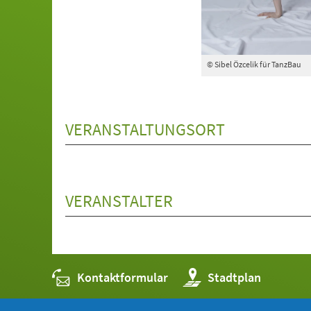
© Sibel Özcelik für TanzBau
VERANSTALTUNGSORT
VERANSTALTER
Kontaktformular
(Öffnet
Stadtplan
in
einem