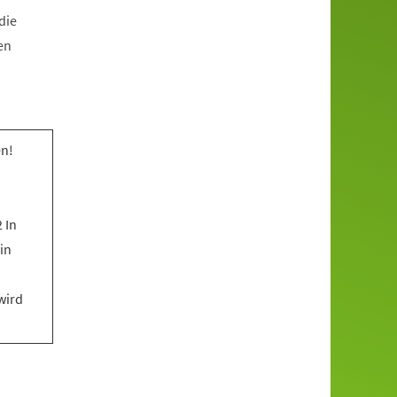
die
en
n!
 In
in
wird