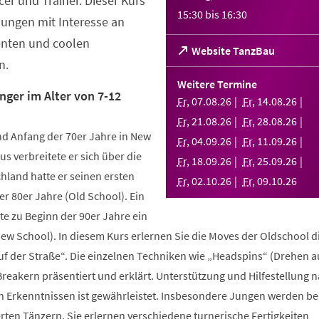
er und Trainer. Dieser Kurs
15:30
bis
16:30
Jungen mit Interesse an
enten und coolen
(Öffnet
Website TanzBau
n.
in
einem
Weitere Termine
neuen
nger im Alter von 7-12
Fr
,
07
.
08
.
26
Fr
,
14
.
08
.
26
Tab)
Fr
,
21
.
08
.
26
Fr
,
28
.
08
.
26
d Anfang der 70er Jahre in New
Fr
,
04
.
09
.
26
Fr
,
11
.
09
.
26
us verbreitete er sich über die
Fr
,
18
.
09
.
26
Fr
,
25
.
09
.
26
hland hatte er seinen ersten
Fr
,
02
.
10
.
26
Fr
,
09
.
10
.
26
r 80er Jahre (Old School). Ein
te zu Beginn der 90er Jahre ein
New School). In diesem Kurs erlernen Sie die Moves der Oldschool d
uf der Straße“. Die einzelnen Techniken wie „Headspins“ (Drehen 
reakern präsentiert und erklärt. Unterstützung und Hilfestellung 
n Erkenntnissen ist gewährleistet. Insbesondere Jungen werden b
ten Tänzern. Sie erlernen verschiedene turnerische Fertigkeiten